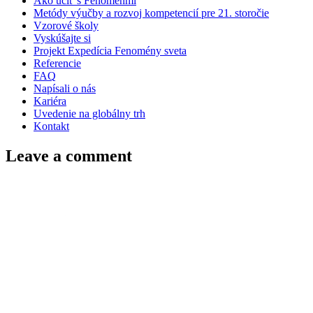
Ako učiť s Fenoménmi
Metódy výučby a rozvoj kompetencií pre 21. storočie
Vzorové školy
Vyskúšajte si
Projekt Expedícia Fenomény sveta
Referencie
FAQ
Napísali o nás
Kariéra
Uvedenie na globálny trh
Kontakt
Leave a comment