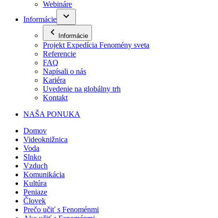
Webináre
Informácie
Informácie
Projekt Expedícia Fenomény sveta
Referencie
FAQ
Napísali o nás
Kariéra
Uvedenie na globálny trh
Kontakt
NAŠA PONUKA
Domov
Videoknižnica
Voda
Slnko
Vzduch
Komunikácia
Kultúra
Peniaze
Človek
Prečo učiť s Fenoménmi