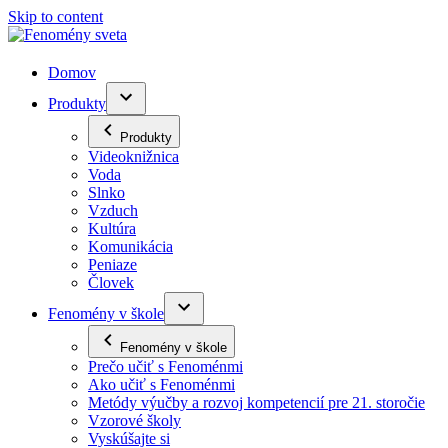
Skip to content
Domov
Produkty
Produkty
Videoknižnica
Voda
Slnko
Vzduch
Kultúra
Komunikácia
Peniaze
Človek
Fenomény v škole
Fenomény v škole
Prečo učiť s Fenoménmi
Ako učiť s Fenoménmi
Metódy výučby a rozvoj kompetencií pre 21. storočie
Vzorové školy
Vyskúšajte si