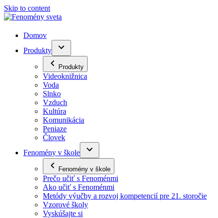
Skip to content
Domov
Produkty
Produkty
Videoknižnica
Voda
Slnko
Vzduch
Kultúra
Komunikácia
Peniaze
Človek
Fenomény v škole
Fenomény v škole
Prečo učiť s Fenoménmi
Ako učiť s Fenoménmi
Metódy výučby a rozvoj kompetencií pre 21. storočie
Vzorové školy
Vyskúšajte si