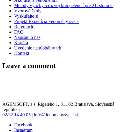
Ako učiť s Fenoménmi
Metódy výučby a rozvoj kompetencií pre 21. storočie
Vzorové školy
Vyskúšajte si
Projekt Expedícia Fenomény sveta
Referencie
FAQ
Napísali o nás
Kariéra
Uvedenie na globálny trh
Kontakt
Leave a comment
AGEMSOFT, a.s. Rigeleho 1, 811 02 Bratislava, Slovenská
republika
02/32 14 40 05
|
info@fenomenysveta.sk
Facebook
Instagram