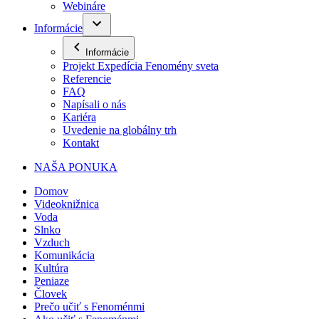
Webináre
Informácie
Informácie
Projekt Expedícia Fenomény sveta
Referencie
FAQ
Napísali o nás
Kariéra
Uvedenie na globálny trh
Kontakt
NAŠA PONUKA
Domov
Videoknižnica
Voda
Slnko
Vzduch
Komunikácia
Kultúra
Peniaze
Človek
Prečo učiť s Fenoménmi