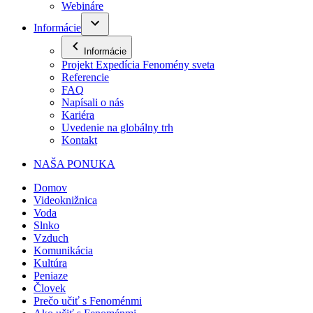
Webináre
Informácie
Informácie
Projekt Expedícia Fenomény sveta
Referencie
FAQ
Napísali o nás
Kariéra
Uvedenie na globálny trh
Kontakt
NAŠA PONUKA
Domov
Videoknižnica
Voda
Slnko
Vzduch
Komunikácia
Kultúra
Peniaze
Človek
Prečo učiť s Fenoménmi