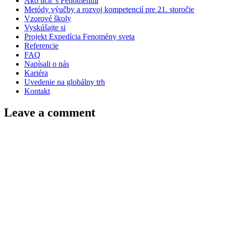
Ako učiť s Fenoménmi
Metódy výučby a rozvoj kompetencií pre 21. storočie
Vzorové školy
Vyskúšajte si
Projekt Expedícia Fenomény sveta
Referencie
FAQ
Napísali o nás
Kariéra
Uvedenie na globálny trh
Kontakt
Leave a comment