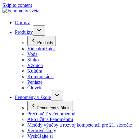
Skip to content
Domov
Produkty
Produkty
Videoknižnica
Voda
Slnko
Vzduch
Kultúra
Komunikácia
Peniaze
Človek
Fenomény v škole
Fenomény v škole
Prečo učiť s Fenoménmi
Ako učiť s Fenoménmi
Metódy výučby a rozvoj kompetencií pre 21. storočie
Vzorové školy
Vyskúšajte si