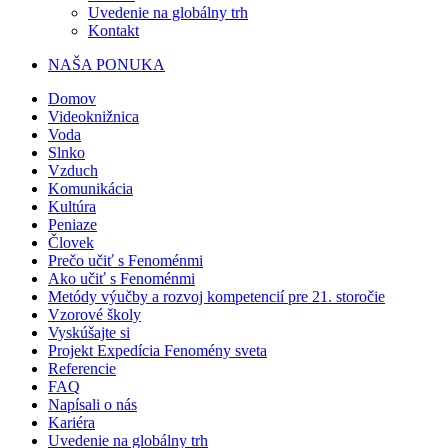
Uvedenie na globálny trh
Kontakt
NAŠA PONUKA
Domov
Videoknižnica
Voda
Slnko
Vzduch
Komunikácia
Kultúra
Peniaze
Človek
Prečo učiť s Fenoménmi
Ako učiť s Fenoménmi
Metódy výučby a rozvoj kompetencií pre 21. storočie
Vzorové školy
Vyskúšajte si
Projekt Expedícia Fenomény sveta
Referencie
FAQ
Napísali o nás
Kariéra
Uvedenie na globálny trh