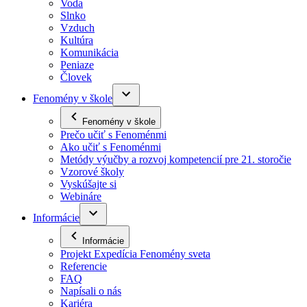
Voda
Slnko
Vzduch
Kultúra
Komunikácia
Peniaze
Človek
Fenomény v škole
Fenomény v škole
Prečo učiť s Fenoménmi
Ako učiť s Fenoménmi
Metódy výučby a rozvoj kompetencií pre 21. storočie
Vzorové školy
Vyskúšajte si
Webináre
Informácie
Informácie
Projekt Expedícia Fenomény sveta
Referencie
FAQ
Napísali o nás
Kariéra