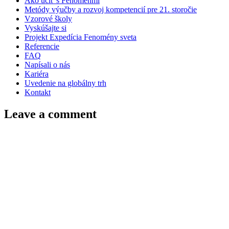
Ako učiť s Fenoménmi
Metódy výučby a rozvoj kompetencií pre 21. storočie
Vzorové školy
Vyskúšajte si
Projekt Expedícia Fenomény sveta
Referencie
FAQ
Napísali o nás
Kariéra
Uvedenie na globálny trh
Kontakt
Leave a comment