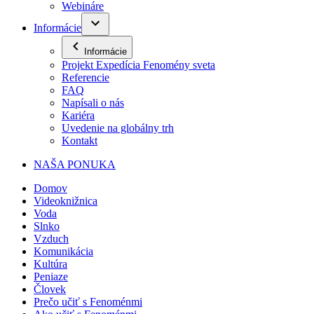
Webináre
Informácie
Informácie
Projekt Expedícia Fenomény sveta
Referencie
FAQ
Napísali o nás
Kariéra
Uvedenie na globálny trh
Kontakt
NAŠA PONUKA
Domov
Videoknižnica
Voda
Slnko
Vzduch
Komunikácia
Kultúra
Peniaze
Človek
Prečo učiť s Fenoménmi