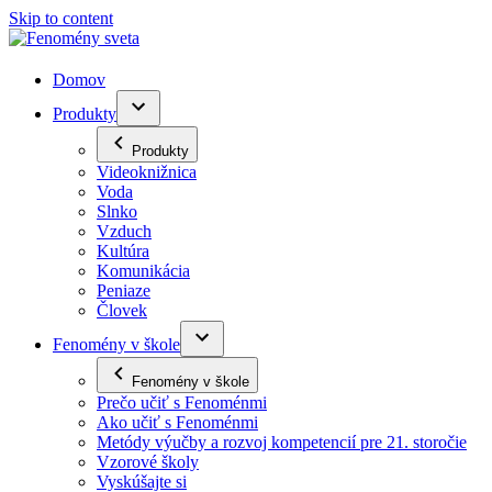
Skip to content
Domov
Produkty
Produkty
Videoknižnica
Voda
Slnko
Vzduch
Kultúra
Komunikácia
Peniaze
Človek
Fenomény v škole
Fenomény v škole
Prečo učiť s Fenoménmi
Ako učiť s Fenoménmi
Metódy výučby a rozvoj kompetencií pre 21. storočie
Vzorové školy
Vyskúšajte si