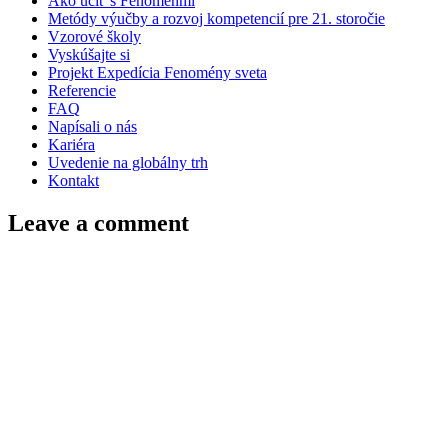
Ako učiť s Fenoménmi
Metódy výučby a rozvoj kompetencií pre 21. storočie
Vzorové školy
Vyskúšajte si
Projekt Expedícia Fenomény sveta
Referencie
FAQ
Napísali o nás
Kariéra
Uvedenie na globálny trh
Kontakt
Leave a comment