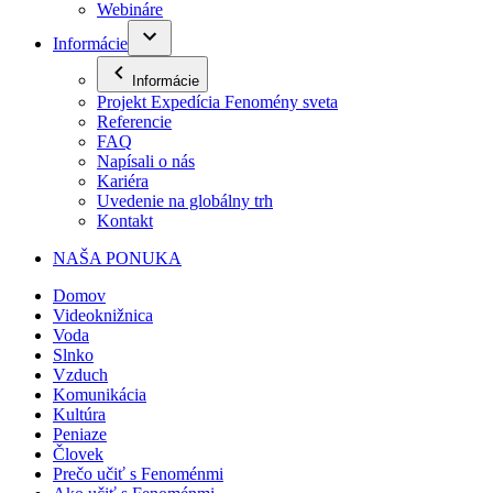
Webináre
Informácie
Informácie
Projekt Expedícia Fenomény sveta
Referencie
FAQ
Napísali o nás
Kariéra
Uvedenie na globálny trh
Kontakt
NAŠA PONUKA
Domov
Videoknižnica
Voda
Slnko
Vzduch
Komunikácia
Kultúra
Peniaze
Človek
Prečo učiť s Fenoménmi