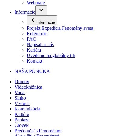
Webináre
Informácie
Informácie
Projekt Expedícia Fenomény sveta
Referencie
FAQ
Napísali o nás
Kariéra
Uvedenie na globálny trh
Kontakt
NAŠA PONUKA
Domov
Videoknižnica
Voda
Slnko
Vzduch
Komunikácia
Kultúra
Peniaze
Človek
Prečo učiť s Fenoménmi