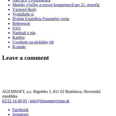
Ako učiť s Fenoménmi
Metódy výučby a rozvoj kompetencií pre 21. storočie
Vzorové školy
Vyskúšajte si
Projekt Expedícia Fenomény sveta
Referencie
FAQ
Napísali o nás
Kariéra
Uvedenie na globálny trh
Kontakt
Leave a comment
AGEMSOFT, a.s. Rigeleho 1, 811 02 Bratislava, Slovenská
republika
02/32 14 40 05
|
info@fenomenysveta.sk
Facebook
Instagram