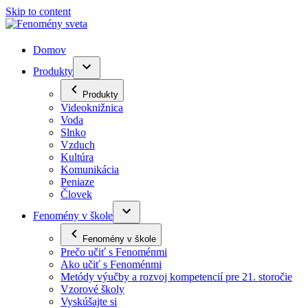
Skip to content
Domov
Produkty
Produkty
Videoknižnica
Voda
Slnko
Vzduch
Kultúra
Komunikácia
Peniaze
Človek
Fenomény v škole
Fenomény v škole
Prečo učiť s Fenoménmi
Ako učiť s Fenoménmi
Metódy výučby a rozvoj kompetencií pre 21. storočie
Vzorové školy
Vyskúšajte si