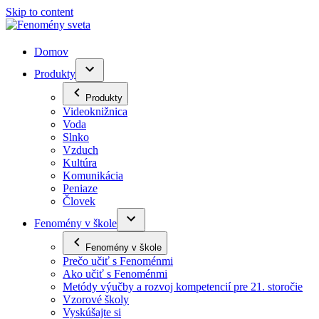
Skip to content
Domov
Produkty
Produkty
Videoknižnica
Voda
Slnko
Vzduch
Kultúra
Komunikácia
Peniaze
Človek
Fenomény v škole
Fenomény v škole
Prečo učiť s Fenoménmi
Ako učiť s Fenoménmi
Metódy výučby a rozvoj kompetencií pre 21. storočie
Vzorové školy
Vyskúšajte si