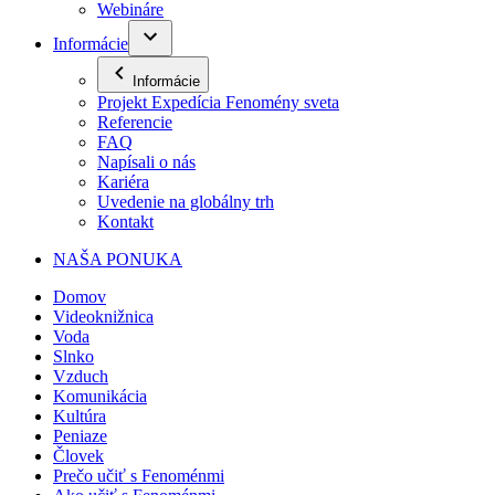
Webináre
Informácie
Informácie
Projekt Expedícia Fenomény sveta
Referencie
FAQ
Napísali o nás
Kariéra
Uvedenie na globálny trh
Kontakt
NAŠA PONUKA
Domov
Videoknižnica
Voda
Slnko
Vzduch
Komunikácia
Kultúra
Peniaze
Človek
Prečo učiť s Fenoménmi