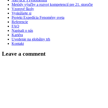
Ako učiť s Fenoménmi
Metódy výučby a rozvoj kompetencií pre 21. storočie
Vzorové školy
Vyskúšajte si
Projekt Expedícia Fenomény sveta
Referencie
FAQ
Napísali o nás
Kariéra
Uvedenie na globálny trh
Kontakt
Leave a comment