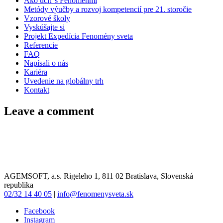
Ako učiť s Fenoménmi
Metódy výučby a rozvoj kompetencií pre 21. storočie
Vzorové školy
Vyskúšajte si
Projekt Expedícia Fenomény sveta
Referencie
FAQ
Napísali o nás
Kariéra
Uvedenie na globálny trh
Kontakt
Leave a comment
AGEMSOFT, a.s. Rigeleho 1, 811 02 Bratislava, Slovenská
republika
02/32 14 40 05
|
info@fenomenysveta.sk
Facebook
Instagram