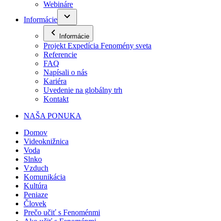
Webináre
Informácie
Informácie
Projekt Expedícia Fenomény sveta
Referencie
FAQ
Napísali o nás
Kariéra
Uvedenie na globálny trh
Kontakt
NAŠA PONUKA
Domov
Videoknižnica
Voda
Slnko
Vzduch
Komunikácia
Kultúra
Peniaze
Človek
Prečo učiť s Fenoménmi