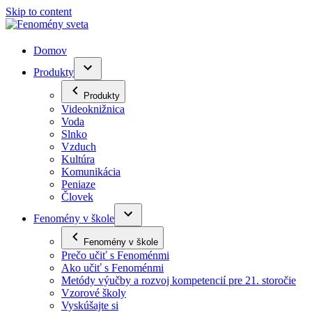
Skip to content
Domov
Produkty
Produkty
Videoknižnica
Voda
Slnko
Vzduch
Kultúra
Komunikácia
Peniaze
Človek
Fenomény v škole
Fenomény v škole
Prečo učiť s Fenoménmi
Ako učiť s Fenoménmi
Metódy výučby a rozvoj kompetencií pre 21. storočie
Vzorové školy
Vyskúšajte si