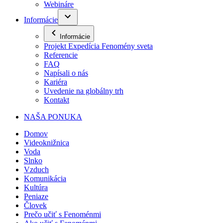
Webináre
Informácie
Informácie
Projekt Expedícia Fenomény sveta
Referencie
FAQ
Napísali o nás
Kariéra
Uvedenie na globálny trh
Kontakt
NAŠA PONUKA
Domov
Videoknižnica
Voda
Slnko
Vzduch
Komunikácia
Kultúra
Peniaze
Človek
Prečo učiť s Fenoménmi