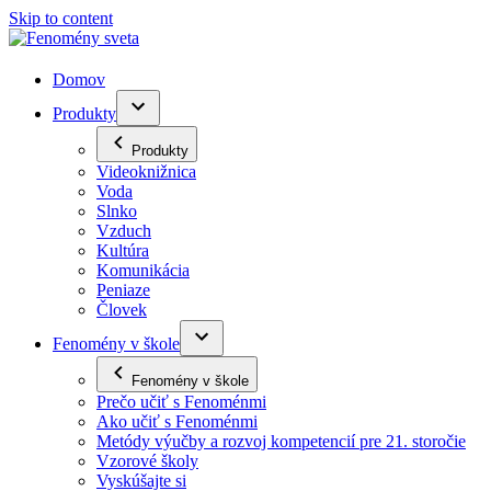
Skip to content
Domov
Produkty
Produkty
Videoknižnica
Voda
Slnko
Vzduch
Kultúra
Komunikácia
Peniaze
Človek
Fenomény v škole
Fenomény v škole
Prečo učiť s Fenoménmi
Ako učiť s Fenoménmi
Metódy výučby a rozvoj kompetencií pre 21. storočie
Vzorové školy
Vyskúšajte si