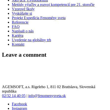
Ako učiť s Fenoménmi
Metódy výučby a rozvoj kompetencií pre 21. storočie
Vzorové školy
Vyskúšajte si
Projekt Expedícia Fenomény sveta
Referencie
FAQ
Napísali o nás
Kariéra
Uvedenie na globálny trh
Kontakt
Leave a comment
AGEMSOFT, a.s. Rigeleho 1, 811 02 Bratislava, Slovenská
republika
02/32 14 40 05
|
info@fenomenysveta.sk
Facebook
Instagram