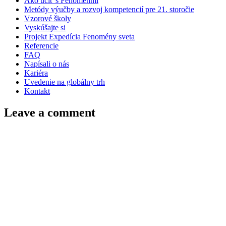
Ako učiť s Fenoménmi
Metódy výučby a rozvoj kompetencií pre 21. storočie
Vzorové školy
Vyskúšajte si
Projekt Expedícia Fenomény sveta
Referencie
FAQ
Napísali o nás
Kariéra
Uvedenie na globálny trh
Kontakt
Leave a comment