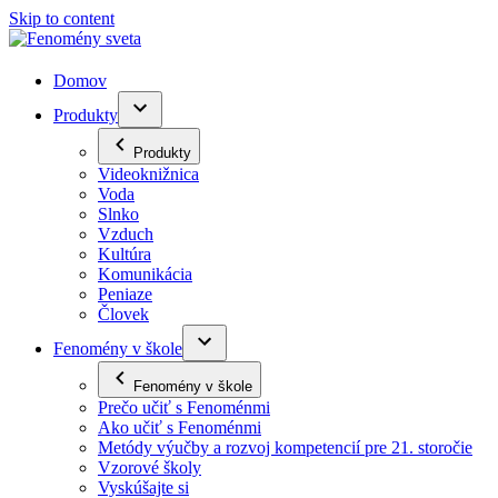
Skip to content
Domov
Produkty
Produkty
Videoknižnica
Voda
Slnko
Vzduch
Kultúra
Komunikácia
Peniaze
Človek
Fenomény v škole
Fenomény v škole
Prečo učiť s Fenoménmi
Ako učiť s Fenoménmi
Metódy výučby a rozvoj kompetencií pre 21. storočie
Vzorové školy
Vyskúšajte si