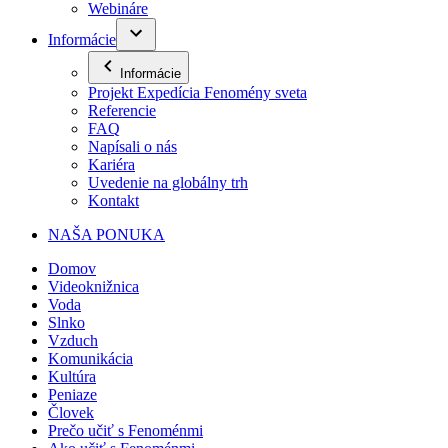
Webináre
Informácie
Informácie
Projekt Expedícia Fenomény sveta
Referencie
FAQ
Napísali o nás
Kariéra
Uvedenie na globálny trh
Kontakt
NAŠA PONUKA
Domov
Videoknižnica
Voda
Slnko
Vzduch
Komunikácia
Kultúra
Peniaze
Človek
Prečo učiť s Fenoménmi