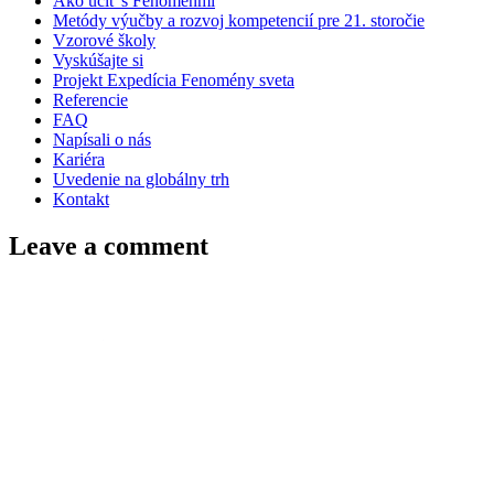
Ako učiť s Fenoménmi
Metódy výučby a rozvoj kompetencií pre 21. storočie
Vzorové školy
Vyskúšajte si
Projekt Expedícia Fenomény sveta
Referencie
FAQ
Napísali o nás
Kariéra
Uvedenie na globálny trh
Kontakt
Leave a comment