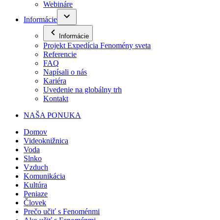
Webináre
Informácie
Informácie
Projekt Expedícia Fenomény sveta
Referencie
FAQ
Napísali o nás
Kariéra
Uvedenie na globálny trh
Kontakt
NAŠA PONUKA
Domov
Videoknižnica
Voda
Slnko
Vzduch
Komunikácia
Kultúra
Peniaze
Človek
Prečo učiť s Fenoménmi