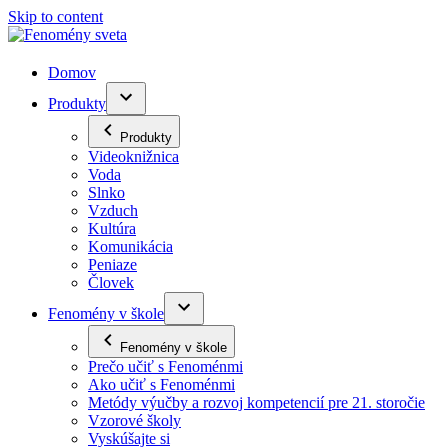
Skip to content
Domov
Produkty
Produkty
Videoknižnica
Voda
Slnko
Vzduch
Kultúra
Komunikácia
Peniaze
Človek
Fenomény v škole
Fenomény v škole
Prečo učiť s Fenoménmi
Ako učiť s Fenoménmi
Metódy výučby a rozvoj kompetencií pre 21. storočie
Vzorové školy
Vyskúšajte si