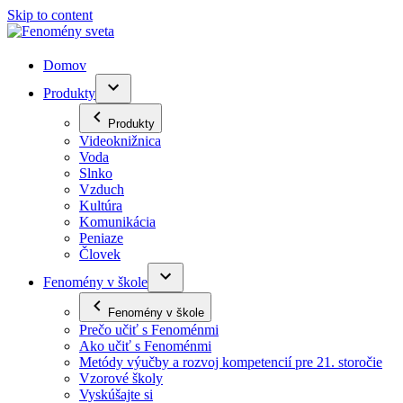
Skip to content
Domov
Produkty
Produkty
Videoknižnica
Voda
Slnko
Vzduch
Kultúra
Komunikácia
Peniaze
Človek
Fenomény v škole
Fenomény v škole
Prečo učiť s Fenoménmi
Ako učiť s Fenoménmi
Metódy výučby a rozvoj kompetencií pre 21. storočie
Vzorové školy
Vyskúšajte si