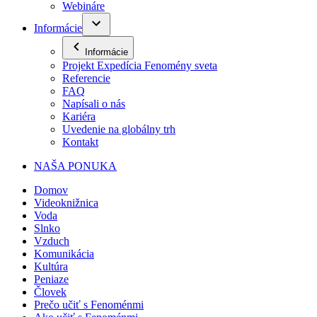
Webináre
Informácie
Informácie
Projekt Expedícia Fenomény sveta
Referencie
FAQ
Napísali o nás
Kariéra
Uvedenie na globálny trh
Kontakt
NAŠA PONUKA
Domov
Videoknižnica
Voda
Slnko
Vzduch
Komunikácia
Kultúra
Peniaze
Človek
Prečo učiť s Fenoménmi