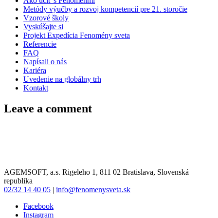
Ako učiť s Fenoménmi
Metódy výučby a rozvoj kompetencií pre 21. storočie
Vzorové školy
Vyskúšajte si
Projekt Expedícia Fenomény sveta
Referencie
FAQ
Napísali o nás
Kariéra
Uvedenie na globálny trh
Kontakt
Leave a comment
AGEMSOFT, a.s. Rigeleho 1, 811 02 Bratislava, Slovenská
republika
02/32 14 40 05
|
info@fenomenysveta.sk
Facebook
Instagram