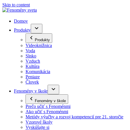
Skip to content
Domov
Produkty
Produkty
Videoknižnica
Voda
Slnko
Vzduch
Kultúra
Komunikácia
Peniaze
Človek
Fenomény v škole
Fenomény v škole
Prečo učiť s Fenoménmi
Ako učiť s Fenoménmi
Metódy výučby a rozvoj kompetencií pre 21. storočie
Vzorové školy
Vyskúšajte si