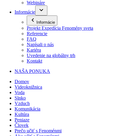
Webináre
Informácie
Informácie
Projekt Expedícia Fenomény sveta
Referencie
FAQ
Napísali o nás
Kariéra
Uvedenie na globálny trh
Kontakt
NAŠA PONUKA
Domov
Videoknižnica
Voda
Slnko
Vzduch
Komunikácia
Kultúra
Peniaze
Človek
Prečo učiť s Fenoménmi