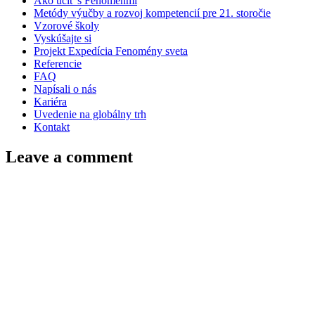
Ako učiť s Fenoménmi
Metódy výučby a rozvoj kompetencií pre 21. storočie
Vzorové školy
Vyskúšajte si
Projekt Expedícia Fenomény sveta
Referencie
FAQ
Napísali o nás
Kariéra
Uvedenie na globálny trh
Kontakt
Leave a comment