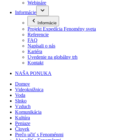
Webináre
Informácie
Informácie
Projekt Expedícia Fenomény sveta
Referencie
FAQ
Napísali o nás
Kariéra
Uvedenie na globálny trh
Kontakt
NAŠA PONUKA
Domov
Videoknižnica
Voda
Slnko
Vzduch
Komunikácia
Kultúra
Peniaze
Človek
Prečo učiť s Fenoménmi