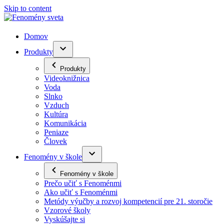
Skip to content
Domov
Produkty
Produkty
Videoknižnica
Voda
Slnko
Vzduch
Kultúra
Komunikácia
Peniaze
Človek
Fenomény v škole
Fenomény v škole
Prečo učiť s Fenoménmi
Ako učiť s Fenoménmi
Metódy výučby a rozvoj kompetencií pre 21. storočie
Vzorové školy
Vyskúšajte si