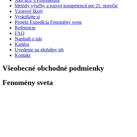
Ako učiť s Fenoménmi
Metódy výučby a rozvoj kompetencií pre 21. storočie
Vzorové školy
Vyskúšajte si
Projekt Expedícia Fenomény sveta
Referencie
FAQ
Napísali o nás
Kariéra
Uvedenie na globálny trh
Kontakt
Všeobecné obchodné podmienky
Fenomény sveta