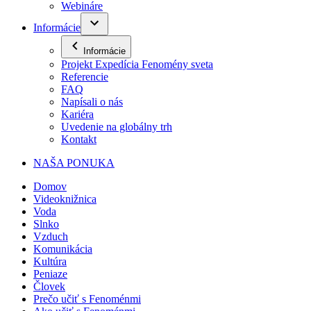
Webináre
Informácie
Informácie
Projekt Expedícia Fenomény sveta
Referencie
FAQ
Napísali o nás
Kariéra
Uvedenie na globálny trh
Kontakt
NAŠA PONUKA
Domov
Videoknižnica
Voda
Slnko
Vzduch
Komunikácia
Kultúra
Peniaze
Človek
Prečo učiť s Fenoménmi