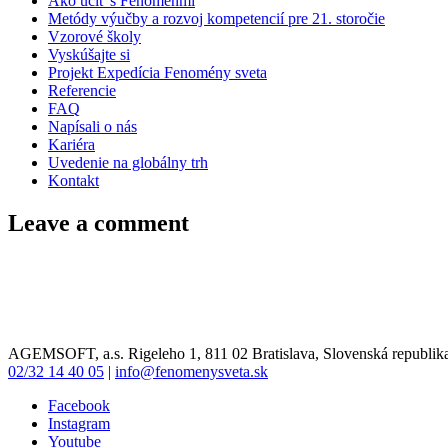
Ako učiť s Fenoménmi
Metódy výučby a rozvoj kompetencií pre 21. storočie
Vzorové školy
Vyskúšajte si
Projekt Expedícia Fenomény sveta
Referencie
FAQ
Napísali o nás
Kariéra
Uvedenie na globálny trh
Kontakt
Leave a comment
AGEMSOFT, a.s. Rigeleho 1, 811 02 Bratislava, Slovenská republik
02/32 14 40 05
|
info@fenomenysveta.sk
Facebook
Instagram
Youtube