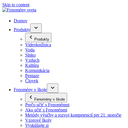
Skip to content
Domov
Produkty
Produkty
Videoknižnica
Voda
Slnko
Vzduch
Kultúra
Komunikácia
Peniaze
Človek
Fenomény v škole
Fenomény v škole
Prečo učiť s Fenoménmi
Ako učiť s Fenoménmi
Metódy výučby a rozvoj kompetencií pre 21. storočie
Vzorové školy
Vyskúšajte si