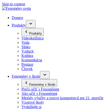
Skip to content
Domov
Produkty
Produkty
Videoknižnica
Voda
Slnko
Vzduch
Kultúra
Komunikácia
Peniaze
Človek
Fenomény v škole
Fenomény v škole
Prečo učiť s Fenoménmi
Ako učiť s Fenoménmi
Metódy výučby a rozvoj kompetencií pre 21. storočie
Vzorové školy
Vyskúšajte si