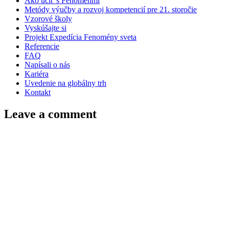
Ako učiť s Fenoménmi
Metódy výučby a rozvoj kompetencií pre 21. storočie
Vzorové školy
Vyskúšajte si
Projekt Expedícia Fenomény sveta
Referencie
FAQ
Napísali o nás
Kariéra
Uvedenie na globálny trh
Kontakt
Leave a comment