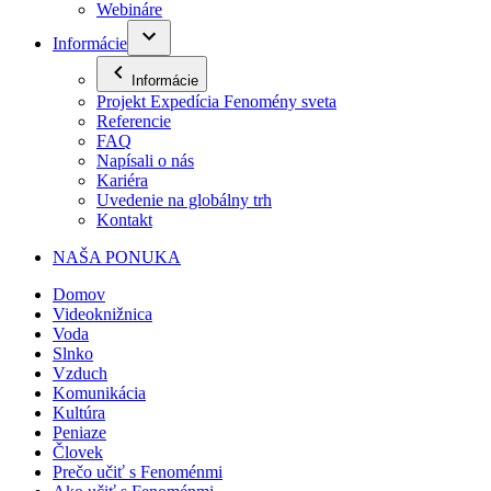
Webináre
Informácie
Informácie
Projekt Expedícia Fenomény sveta
Referencie
FAQ
Napísali o nás
Kariéra
Uvedenie na globálny trh
Kontakt
NAŠA PONUKA
Domov
Videoknižnica
Voda
Slnko
Vzduch
Komunikácia
Kultúra
Peniaze
Človek
Prečo učiť s Fenoménmi