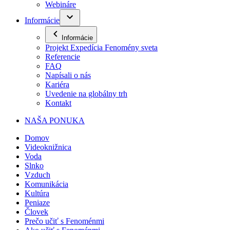
Webináre
Informácie
Informácie
Projekt Expedícia Fenomény sveta
Referencie
FAQ
Napísali o nás
Kariéra
Uvedenie na globálny trh
Kontakt
NAŠA PONUKA
Domov
Videoknižnica
Voda
Slnko
Vzduch
Komunikácia
Kultúra
Peniaze
Človek
Prečo učiť s Fenoménmi