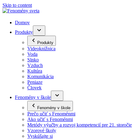
Skip to content
Domov
Produkty
Produkty
Videoknižnica
Voda
Slnko
Vzduch
Kultúra
Komunikácia
Peniaze
Človek
Fenomény v škole
Fenomény v škole
Prečo učiť s Fenoménmi
Ako učiť s Fenoménmi
Metódy výučby a rozvoj kompetencií pre 21. storočie
Vzorové školy
Vyskúšajte si