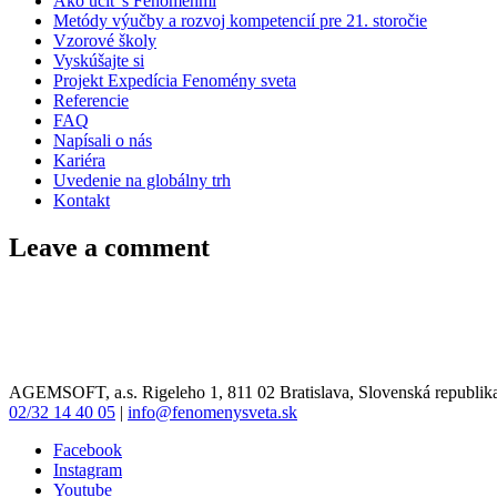
Ako učiť s Fenoménmi
Metódy výučby a rozvoj kompetencií pre 21. storočie
Vzorové školy
Vyskúšajte si
Projekt Expedícia Fenomény sveta
Referencie
FAQ
Napísali o nás
Kariéra
Uvedenie na globálny trh
Kontakt
Leave a comment
AGEMSOFT, a.s. Rigeleho 1, 811 02 Bratislava, Slovenská republik
02/32 14 40 05
|
info@fenomenysveta.sk
Facebook
Instagram
Youtube