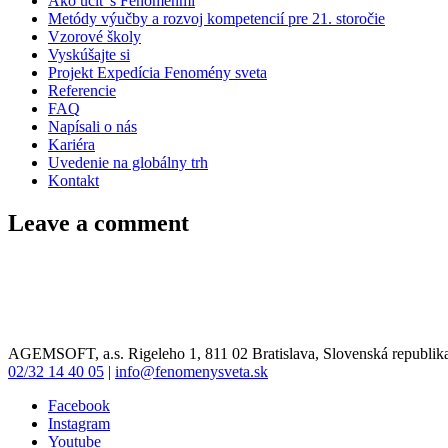
Ako učiť s Fenoménmi
Metódy výučby a rozvoj kompetencií pre 21. storočie
Vzorové školy
Vyskúšajte si
Projekt Expedícia Fenomény sveta
Referencie
FAQ
Napísali o nás
Kariéra
Uvedenie na globálny trh
Kontakt
Leave a comment
AGEMSOFT, a.s. Rigeleho 1, 811 02 Bratislava, Slovenská republik
02/32 14 40 05
|
info@fenomenysveta.sk
Facebook
Instagram
Youtube