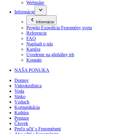
Webináre
Informácie
Informácie
Projekt Expedícia Fenomény sveta
Referencie
FAQ
Napísali o nás
Kariéra
Uvedenie na globálny trh
Kontakt
NAŠA PONUKA
Domov
Videoknižnica
Voda
Slnko
Vzduch
Komunikácia
Kultúra
Peniaze
Človek
Prečo učiť s Fenoménmi