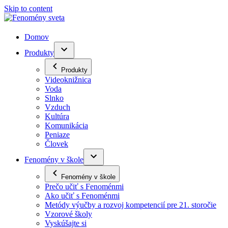
Skip to content
Domov
Produkty
Produkty
Videoknižnica
Voda
Slnko
Vzduch
Kultúra
Komunikácia
Peniaze
Človek
Fenomény v škole
Fenomény v škole
Prečo učiť s Fenoménmi
Ako učiť s Fenoménmi
Metódy výučby a rozvoj kompetencií pre 21. storočie
Vzorové školy
Vyskúšajte si