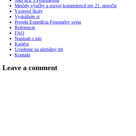
Ako učiť s Fenoménmi
Metódy výučby a rozvoj kompetencií pre 21. storočie
Vzorové školy
Vyskúšajte si
Projekt Expedícia Fenomény sveta
Referencie
FAQ
Napísali o nás
Kariéra
Uvedenie na globálny trh
Kontakt
Leave a comment