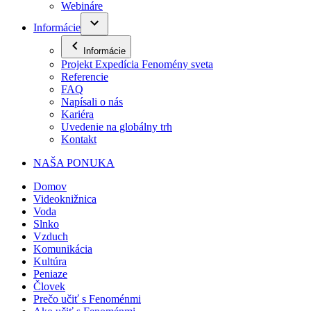
Webináre
Informácie
Informácie
Projekt Expedícia Fenomény sveta
Referencie
FAQ
Napísali o nás
Kariéra
Uvedenie na globálny trh
Kontakt
NAŠA PONUKA
Domov
Videoknižnica
Voda
Slnko
Vzduch
Komunikácia
Kultúra
Peniaze
Človek
Prečo učiť s Fenoménmi