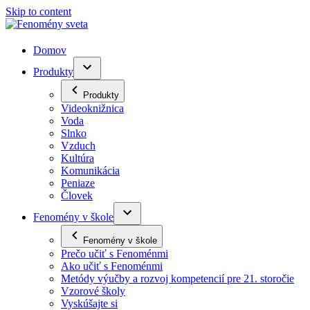
Skip to content
Domov
Produkty
Produkty
Videoknižnica
Voda
Slnko
Vzduch
Kultúra
Komunikácia
Peniaze
Človek
Fenomény v škole
Fenomény v škole
Prečo učiť s Fenoménmi
Ako učiť s Fenoménmi
Metódy výučby a rozvoj kompetencií pre 21. storočie
Vzorové školy
Vyskúšajte si