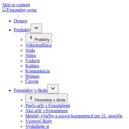
Skip to content
Domov
Produkty
Produkty
Videoknižnica
Voda
Slnko
Vzduch
Kultúra
Komunikácia
Peniaze
Človek
Fenomény v škole
Fenomény v škole
Prečo učiť s Fenoménmi
Ako učiť s Fenoménmi
Metódy výučby a rozvoj kompetencií pre 21. storočie
Vzorové školy
Vyskúšajte si