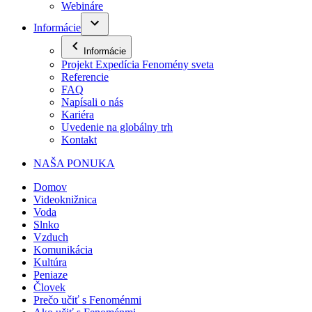
Webináre
Informácie
Informácie
Projekt Expedícia Fenomény sveta
Referencie
FAQ
Napísali o nás
Kariéra
Uvedenie na globálny trh
Kontakt
NAŠA PONUKA
Domov
Videoknižnica
Voda
Slnko
Vzduch
Komunikácia
Kultúra
Peniaze
Človek
Prečo učiť s Fenoménmi