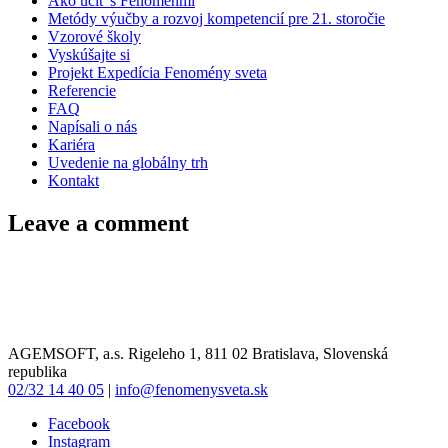
Ako učiť s Fenoménmi
Metódy výučby a rozvoj kompetencií pre 21. storočie
Vzorové školy
Vyskúšajte si
Projekt Expedícia Fenomény sveta
Referencie
FAQ
Napísali o nás
Kariéra
Uvedenie na globálny trh
Kontakt
Leave a comment
AGEMSOFT, a.s. Rigeleho 1, 811 02 Bratislava, Slovenská
republika
02/32 14 40 05
|
info@fenomenysveta.sk
Facebook
Instagram