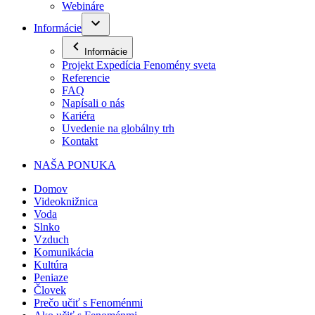
Webináre
Informácie
Informácie
Projekt Expedícia Fenomény sveta
Referencie
FAQ
Napísali o nás
Kariéra
Uvedenie na globálny trh
Kontakt
NAŠA PONUKA
Domov
Videoknižnica
Voda
Slnko
Vzduch
Komunikácia
Kultúra
Peniaze
Človek
Prečo učiť s Fenoménmi