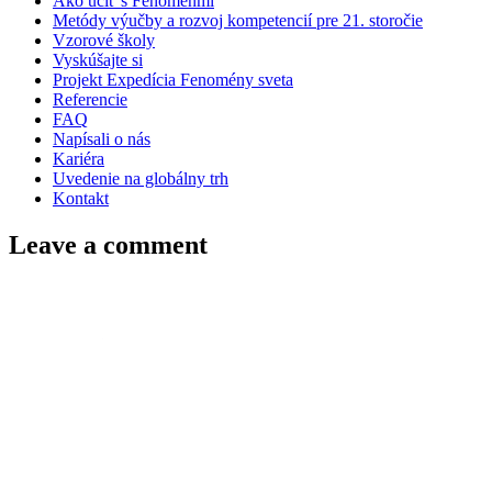
Ako učiť s Fenoménmi
Metódy výučby a rozvoj kompetencií pre 21. storočie
Vzorové školy
Vyskúšajte si
Projekt Expedícia Fenomény sveta
Referencie
FAQ
Napísali o nás
Kariéra
Uvedenie na globálny trh
Kontakt
Leave a comment