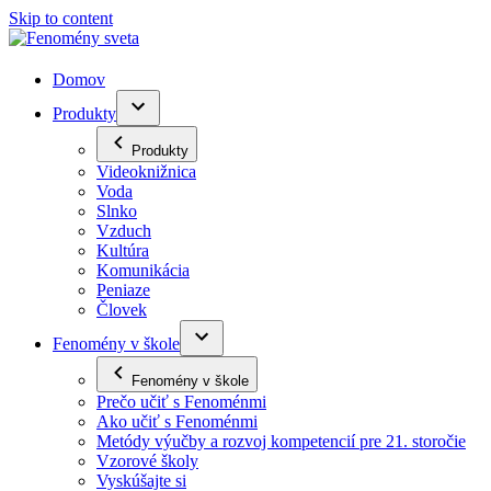
Skip to content
Domov
Produkty
Produkty
Videoknižnica
Voda
Slnko
Vzduch
Kultúra
Komunikácia
Peniaze
Človek
Fenomény v škole
Fenomény v škole
Prečo učiť s Fenoménmi
Ako učiť s Fenoménmi
Metódy výučby a rozvoj kompetencií pre 21. storočie
Vzorové školy
Vyskúšajte si