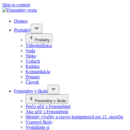
Skip to content
Domov
Produkty
Produkty
Videoknižnica
Voda
Slnko
Vzduch
Kultúra
Komunikácia
Peniaze
Človek
Fenomény v škole
Fenomény v škole
Prečo učiť s Fenoménmi
Ako učiť s Fenoménmi
Metódy výučby a rozvoj kompetencií pre 21. storočie
Vzorové školy
Vyskúšajte si