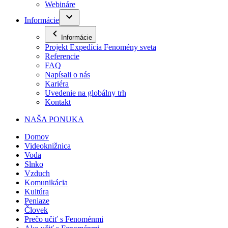
Webináre
Informácie
Informácie
Projekt Expedícia Fenomény sveta
Referencie
FAQ
Napísali o nás
Kariéra
Uvedenie na globálny trh
Kontakt
NAŠA PONUKA
Domov
Videoknižnica
Voda
Slnko
Vzduch
Komunikácia
Kultúra
Peniaze
Človek
Prečo učiť s Fenoménmi