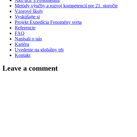
Ako učiť s Fenoménmi
Metódy výučby a rozvoj kompetencií pre 21. storočie
Vzorové školy
Vyskúšajte si
Projekt Expedícia Fenomény sveta
Referencie
FAQ
Napísali o nás
Kariéra
Uvedenie na globálny trh
Kontakt
Leave a comment