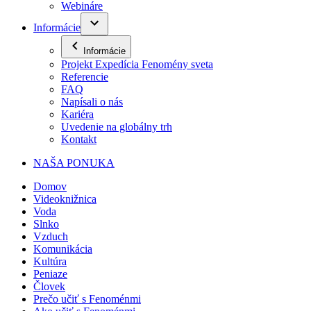
Webináre
Informácie
Informácie
Projekt Expedícia Fenomény sveta
Referencie
FAQ
Napísali o nás
Kariéra
Uvedenie na globálny trh
Kontakt
NAŠA PONUKA
Domov
Videoknižnica
Voda
Slnko
Vzduch
Komunikácia
Kultúra
Peniaze
Človek
Prečo učiť s Fenoménmi