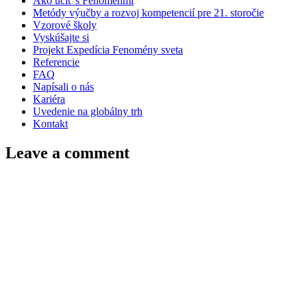
Ako učiť s Fenoménmi
Metódy výučby a rozvoj kompetencií pre 21. storočie
Vzorové školy
Vyskúšajte si
Projekt Expedícia Fenomény sveta
Referencie
FAQ
Napísali o nás
Kariéra
Uvedenie na globálny trh
Kontakt
Leave a comment