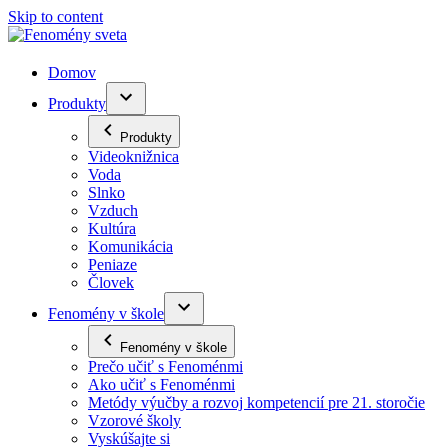
Skip to content
Domov
Produkty
Produkty
Videoknižnica
Voda
Slnko
Vzduch
Kultúra
Komunikácia
Peniaze
Človek
Fenomény v škole
Fenomény v škole
Prečo učiť s Fenoménmi
Ako učiť s Fenoménmi
Metódy výučby a rozvoj kompetencií pre 21. storočie
Vzorové školy
Vyskúšajte si