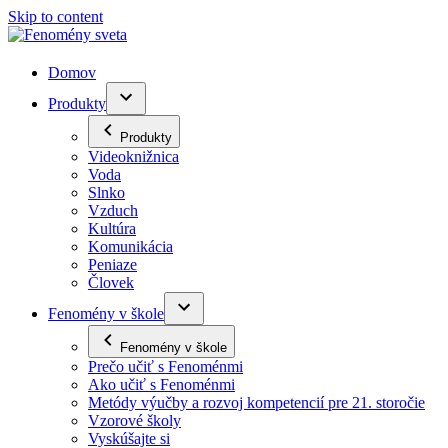
Skip to content
Domov
Produkty
Produkty
Videoknižnica
Voda
Slnko
Vzduch
Kultúra
Komunikácia
Peniaze
Človek
Fenomény v škole
Fenomény v škole
Prečo učiť s Fenoménmi
Ako učiť s Fenoménmi
Metódy výučby a rozvoj kompetencií pre 21. storočie
Vzorové školy
Vyskúšajte si