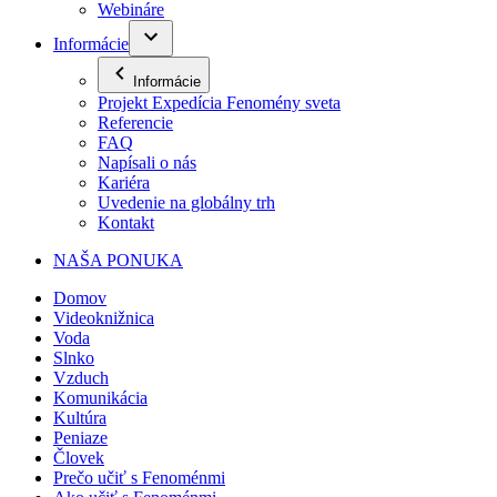
Webináre
Informácie
Informácie
Projekt Expedícia Fenomény sveta
Referencie
FAQ
Napísali o nás
Kariéra
Uvedenie na globálny trh
Kontakt
NAŠA PONUKA
Domov
Videoknižnica
Voda
Slnko
Vzduch
Komunikácia
Kultúra
Peniaze
Človek
Prečo učiť s Fenoménmi