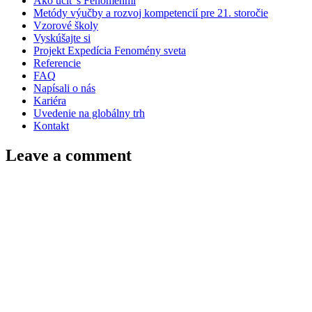
Ako učiť s Fenoménmi
Metódy výučby a rozvoj kompetencií pre 21. storočie
Vzorové školy
Vyskúšajte si
Projekt Expedícia Fenomény sveta
Referencie
FAQ
Napísali o nás
Kariéra
Uvedenie na globálny trh
Kontakt
Leave a comment