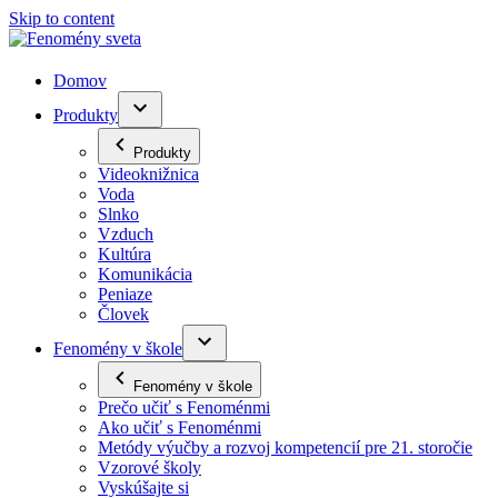
Skip to content
Domov
Produkty
Produkty
Videoknižnica
Voda
Slnko
Vzduch
Kultúra
Komunikácia
Peniaze
Človek
Fenomény v škole
Fenomény v škole
Prečo učiť s Fenoménmi
Ako učiť s Fenoménmi
Metódy výučby a rozvoj kompetencií pre 21. storočie
Vzorové školy
Vyskúšajte si