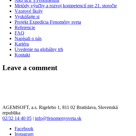
Ako učiť s Fenoménmi
Metódy výučby a rozvoj kompetencií pre 21. storočie
Vzorové školy
Vyskúšajte si
Projekt Expedícia Fenomény sveta
Referencie
FAQ
Napísali o nás
Kariéra
Uvedenie na globálny trh
Kontakt
Leave a comment
AGEMSOFT, a.s. Rigeleho 1, 811 02 Bratislava, Slovenská
republika
02/32 14 40 05
|
info@fenomenysveta.sk
Facebook
Instagram