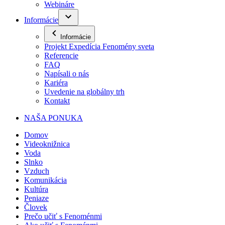
Webináre
Informácie
Informácie
Projekt Expedícia Fenomény sveta
Referencie
FAQ
Napísali o nás
Kariéra
Uvedenie na globálny trh
Kontakt
NAŠA PONUKA
Domov
Videoknižnica
Voda
Slnko
Vzduch
Komunikácia
Kultúra
Peniaze
Človek
Prečo učiť s Fenoménmi