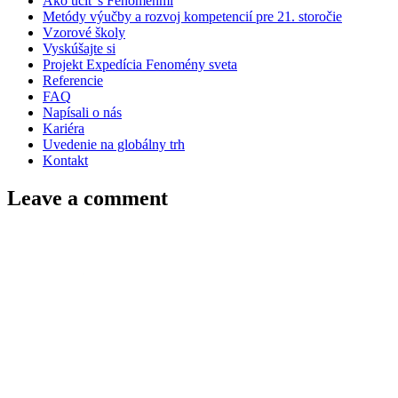
Ako učiť s Fenoménmi
Metódy výučby a rozvoj kompetencií pre 21. storočie
Vzorové školy
Vyskúšajte si
Projekt Expedícia Fenomény sveta
Referencie
FAQ
Napísali o nás
Kariéra
Uvedenie na globálny trh
Kontakt
Leave a comment