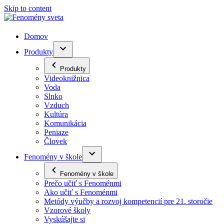
Skip to content
Domov
Produkty
Produkty
Videoknižnica
Voda
Slnko
Vzduch
Kultúra
Komunikácia
Peniaze
Človek
Fenomény v škole
Fenomény v škole
Prečo učiť s Fenoménmi
Ako učiť s Fenoménmi
Metódy výučby a rozvoj kompetencií pre 21. storočie
Vzorové školy
Vyskúšajte si