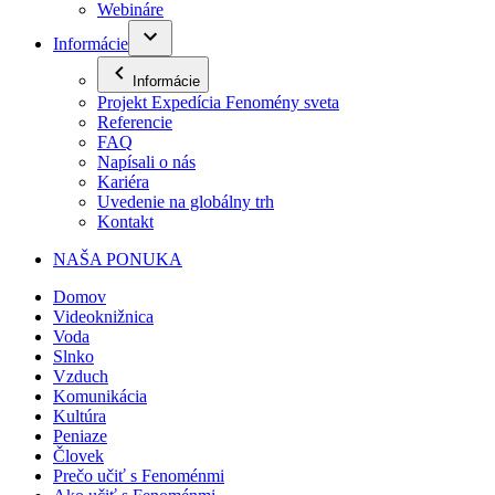
Webináre
Informácie
Informácie
Projekt Expedícia Fenomény sveta
Referencie
FAQ
Napísali o nás
Kariéra
Uvedenie na globálny trh
Kontakt
NAŠA PONUKA
Domov
Videoknižnica
Voda
Slnko
Vzduch
Komunikácia
Kultúra
Peniaze
Človek
Prečo učiť s Fenoménmi