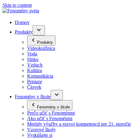
Skip to content
Domov
Produkty
Produkty
Videoknižnica
Voda
Slnko
Vzduch
Kultúra
Komunikácia
Peniaze
Človek
Fenomény v škole
Fenomény v škole
Prečo učiť s Fenoménmi
Ako učiť s Fenoménmi
Metódy výučby a rozvoj kompetencií pre 21. storočie
Vzorové školy
Vyskúšajte si