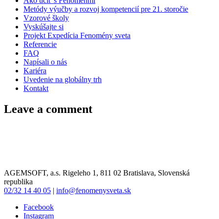
Ako učiť s Fenoménmi
Metódy výučby a rozvoj kompetencií pre 21. storočie
Vzorové školy
Vyskúšajte si
Projekt Expedícia Fenomény sveta
Referencie
FAQ
Napísali o nás
Kariéra
Uvedenie na globálny trh
Kontakt
Leave a comment
AGEMSOFT, a.s. Rigeleho 1, 811 02 Bratislava, Slovenská
republika
02/32 14 40 05
|
info@fenomenysveta.sk
Facebook
Instagram