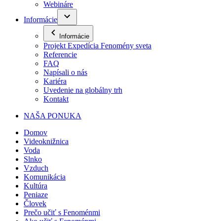
Webináre
Informácie
Informácie
Projekt Expedícia Fenomény sveta
Referencie
FAQ
Napísali o nás
Kariéra
Uvedenie na globálny trh
Kontakt
NAŠA PONUKA
Domov
Videoknižnica
Voda
Slnko
Vzduch
Komunikácia
Kultúra
Peniaze
Človek
Prečo učiť s Fenoménmi