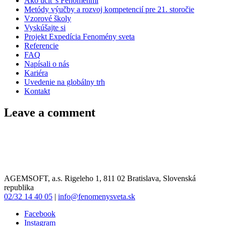
Ako učiť s Fenoménmi
Metódy výučby a rozvoj kompetencií pre 21. storočie
Vzorové školy
Vyskúšajte si
Projekt Expedícia Fenomény sveta
Referencie
FAQ
Napísali o nás
Kariéra
Uvedenie na globálny trh
Kontakt
Leave a comment
AGEMSOFT, a.s. Rigeleho 1, 811 02 Bratislava, Slovenská
republika
02/32 14 40 05
|
info@fenomenysveta.sk
Facebook
Instagram