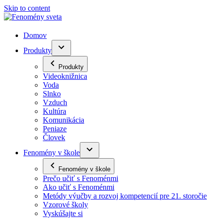
Skip to content
Domov
Produkty
Produkty
Videoknižnica
Voda
Slnko
Vzduch
Kultúra
Komunikácia
Peniaze
Človek
Fenomény v škole
Fenomény v škole
Prečo učiť s Fenoménmi
Ako učiť s Fenoménmi
Metódy výučby a rozvoj kompetencií pre 21. storočie
Vzorové školy
Vyskúšajte si