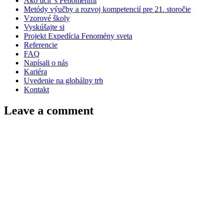
Ako učiť s Fenoménmi
Metódy výučby a rozvoj kompetencií pre 21. storočie
Vzorové školy
Vyskúšajte si
Projekt Expedícia Fenomény sveta
Referencie
FAQ
Napísali o nás
Kariéra
Uvedenie na globálny trh
Kontakt
Leave a comment