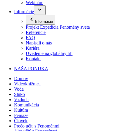
Webináre
Informácie
Informácie
Projekt Expedícia Fenomény sveta
Referencie
FAQ
Napísali o nás
Kariéra
Uvedenie na globálny trh
Kontakt
NAŠA PONUKA
Domov
Videoknižnica
Voda
Slnko
Vzduch
Komunikácia
Kultúra
Peniaze
Človek
Prečo učiť s Fenoménmi