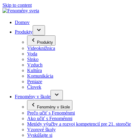
Skip to content
Domov
Produkty
Produkty
Videoknižnica
Voda
Slnko
Vzduch
Kultúra
Komunikácia
Peniaze
Človek
Fenomény v škole
Fenomény v škole
Prečo učiť s Fenoménmi
Ako učiť s Fenoménmi
Metódy výučby a rozvoj kompetencií pre 21. storočie
Vzorové školy
Vyskúšajte si