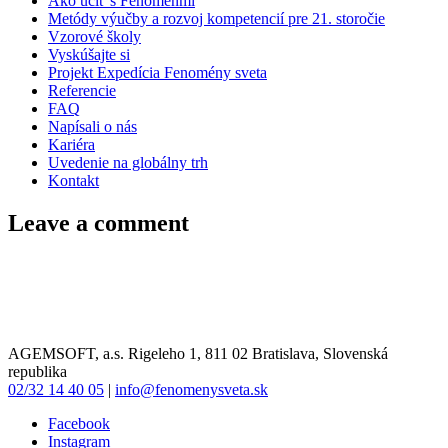
Ako učiť s Fenoménmi
Metódy výučby a rozvoj kompetencií pre 21. storočie
Vzorové školy
Vyskúšajte si
Projekt Expedícia Fenomény sveta
Referencie
FAQ
Napísali o nás
Kariéra
Uvedenie na globálny trh
Kontakt
Leave a comment
AGEMSOFT, a.s. Rigeleho 1, 811 02 Bratislava, Slovenská
republika
02/32 14 40 05
|
info@fenomenysveta.sk
Facebook
Instagram