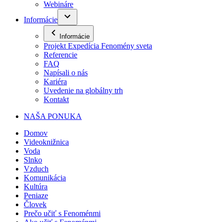
Webináre
Informácie
Informácie
Projekt Expedícia Fenomény sveta
Referencie
FAQ
Napísali o nás
Kariéra
Uvedenie na globálny trh
Kontakt
NAŠA PONUKA
Domov
Videoknižnica
Voda
Slnko
Vzduch
Komunikácia
Kultúra
Peniaze
Človek
Prečo učiť s Fenoménmi