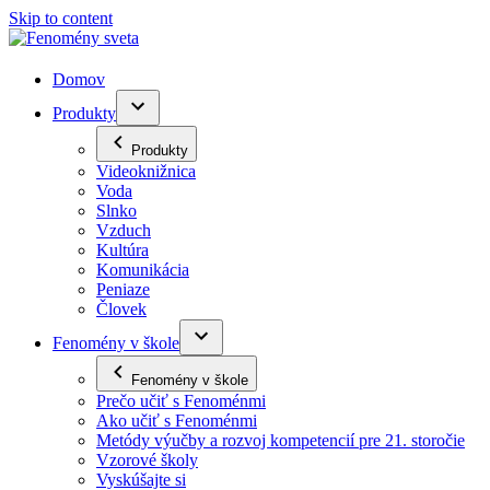
Skip to content
Domov
Produkty
Produkty
Videoknižnica
Voda
Slnko
Vzduch
Kultúra
Komunikácia
Peniaze
Človek
Fenomény v škole
Fenomény v škole
Prečo učiť s Fenoménmi
Ako učiť s Fenoménmi
Metódy výučby a rozvoj kompetencií pre 21. storočie
Vzorové školy
Vyskúšajte si