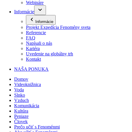
Webináre
Informácie
Informácie
Projekt Expedícia Fenomény sveta
Referencie
FAQ
Napísali o nás
Kariéra
Uvedenie na globálny trh
Kontakt
NAŠA PONUKA
Domov
Videoknižnica
Voda
Slnko
Vzduch
Komunikácia
Kultúra
Peniaze
Človek
Prečo učiť s Fenoménmi