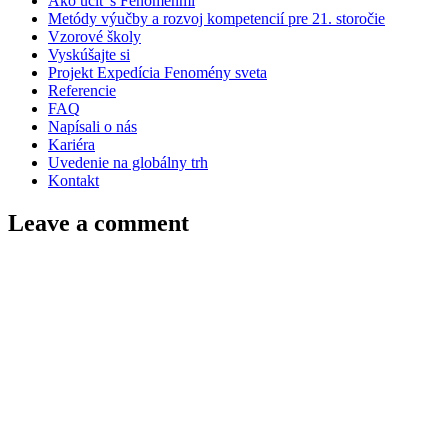
Ako učiť s Fenoménmi
Metódy výučby a rozvoj kompetencií pre 21. storočie
Vzorové školy
Vyskúšajte si
Projekt Expedícia Fenomény sveta
Referencie
FAQ
Napísali o nás
Kariéra
Uvedenie na globálny trh
Kontakt
Leave a comment