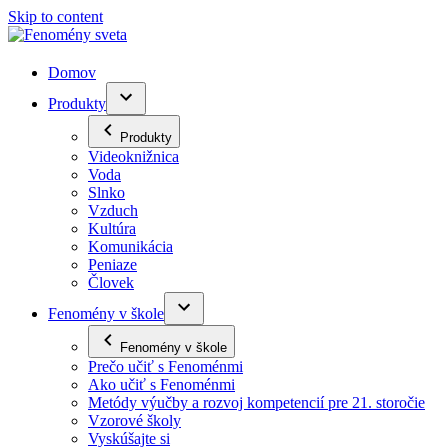
Skip to content
Domov
Produkty
Produkty
Videoknižnica
Voda
Slnko
Vzduch
Kultúra
Komunikácia
Peniaze
Človek
Fenomény v škole
Fenomény v škole
Prečo učiť s Fenoménmi
Ako učiť s Fenoménmi
Metódy výučby a rozvoj kompetencií pre 21. storočie
Vzorové školy
Vyskúšajte si