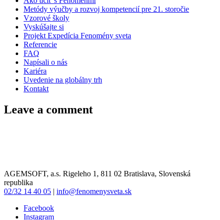
Ako učiť s Fenoménmi
Metódy výučby a rozvoj kompetencií pre 21. storočie
Vzorové školy
Vyskúšajte si
Projekt Expedícia Fenomény sveta
Referencie
FAQ
Napísali o nás
Kariéra
Uvedenie na globálny trh
Kontakt
Leave a comment
AGEMSOFT, a.s. Rigeleho 1, 811 02 Bratislava, Slovenská
republika
02/32 14 40 05
|
info@fenomenysveta.sk
Facebook
Instagram