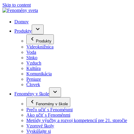
Skip to content
Domov
Produkty
Produkty
Videoknižnica
Voda
Slnko
Vzduch
Kultúra
Komunikácia
Peniaze
Človek
Fenomény v škole
Fenomény v škole
Prečo učiť s Fenoménmi
Ako učiť s Fenoménmi
Metódy výučby a rozvoj kompetencií pre 21. storočie
Vzorové školy
Vyskúšajte si