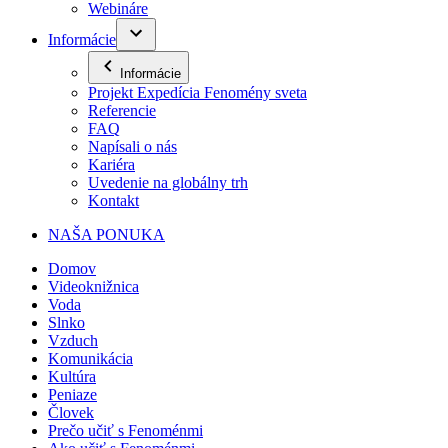
Webináre
Informácie
Informácie
Projekt Expedícia Fenomény sveta
Referencie
FAQ
Napísali o nás
Kariéra
Uvedenie na globálny trh
Kontakt
NAŠA PONUKA
Domov
Videoknižnica
Voda
Slnko
Vzduch
Komunikácia
Kultúra
Peniaze
Človek
Prečo učiť s Fenoménmi