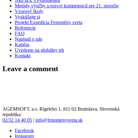
Ako učiť s Fenoménmi
Metódy výučby a rozvoj kompetencií pre 21. storočie
Vzorové školy
Vyskúšajte si
Projekt Expedícia Fenomény sveta
Referencie
FAQ
Napísali o nás
Kariéra
Uvedenie na globálny trh
Kontakt
Leave a comment
AGEMSOFT, a.s. Rigeleho 1, 811 02 Bratislava, Slovenská
republika
02/32 14 40 05
|
info@fenomenysveta.sk
Facebook
Instagram