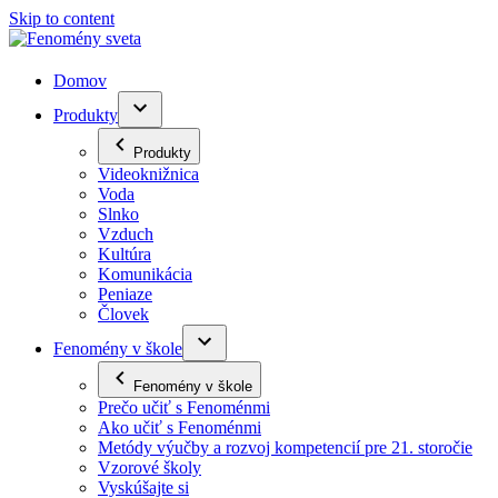
Skip to content
Domov
Produkty
Produkty
Videoknižnica
Voda
Slnko
Vzduch
Kultúra
Komunikácia
Peniaze
Človek
Fenomény v škole
Fenomény v škole
Prečo učiť s Fenoménmi
Ako učiť s Fenoménmi
Metódy výučby a rozvoj kompetencií pre 21. storočie
Vzorové školy
Vyskúšajte si