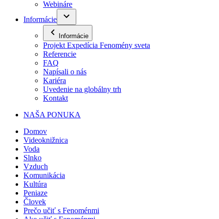
Webináre
Informácie
Informácie
Projekt Expedícia Fenomény sveta
Referencie
FAQ
Napísali o nás
Kariéra
Uvedenie na globálny trh
Kontakt
NAŠA PONUKA
Domov
Videoknižnica
Voda
Slnko
Vzduch
Komunikácia
Kultúra
Peniaze
Človek
Prečo učiť s Fenoménmi