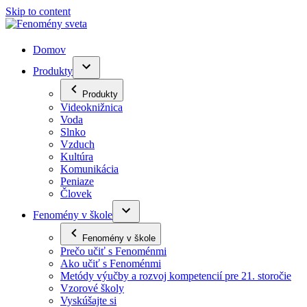
Skip to content
Domov
Produkty
Produkty
Videoknižnica
Voda
Slnko
Vzduch
Kultúra
Komunikácia
Peniaze
Človek
Fenomény v škole
Fenomény v škole
Prečo učiť s Fenoménmi
Ako učiť s Fenoménmi
Metódy výučby a rozvoj kompetencií pre 21. storočie
Vzorové školy
Vyskúšajte si