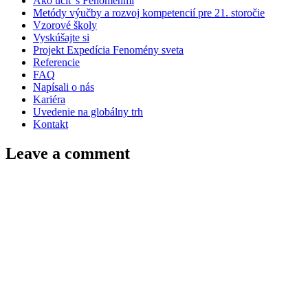
Ako učiť s Fenoménmi
Metódy výučby a rozvoj kompetencií pre 21. storočie
Vzorové školy
Vyskúšajte si
Projekt Expedícia Fenomény sveta
Referencie
FAQ
Napísali o nás
Kariéra
Uvedenie na globálny trh
Kontakt
Leave a comment