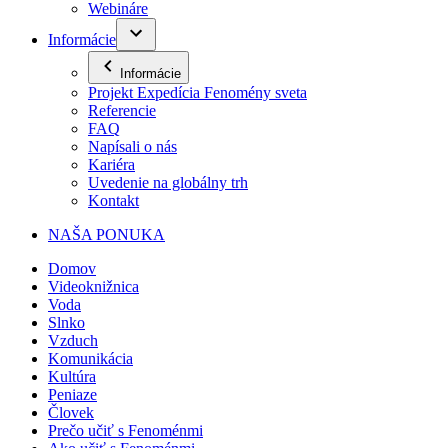
Webináre
Informácie
Informácie
Projekt Expedícia Fenomény sveta
Referencie
FAQ
Napísali o nás
Kariéra
Uvedenie na globálny trh
Kontakt
NAŠA PONUKA
Domov
Videoknižnica
Voda
Slnko
Vzduch
Komunikácia
Kultúra
Peniaze
Človek
Prečo učiť s Fenoménmi