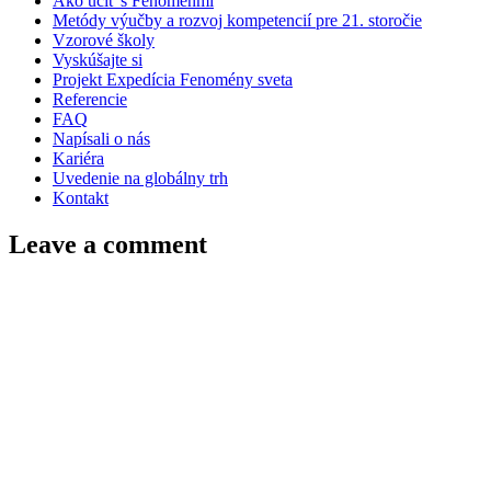
Ako učiť s Fenoménmi
Metódy výučby a rozvoj kompetencií pre 21. storočie
Vzorové školy
Vyskúšajte si
Projekt Expedícia Fenomény sveta
Referencie
FAQ
Napísali o nás
Kariéra
Uvedenie na globálny trh
Kontakt
Leave a comment