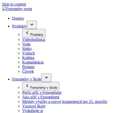
Skip to content
Domov
Produkty
Produkty
Videoknižnica
Voda
Slnko
Vzduch
Kultúra
Komunikácia
Peniaze
Človek
Fenomény v škole
Fenomény v škole
Prečo učiť s Fenoménmi
Ako učiť s Fenoménmi
Metódy výučby a rozvoj kompetencií pre 21. storočie
Vzorové školy
Vyskúšajte si