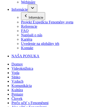
Webináre
Informácie
Informácie
Projekt Expedícia Fenomény sveta
Referencie
FAQ
Napísali o nás
Kariéra
Uvedenie na globálny trh
Kontakt
NAŠA PONUKA
Domov
Videoknižnica
Voda
Slnko
Vzduch
Komunikácia
Kultúra
Peniaze
Človek
Prečo učiť s Fenoménmi