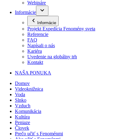
Webináre
Informácie
Informácie
Projekt Expedícia Fenomény sveta
Referencie
FAQ
Napísali o nás
Kariéra
Uvedenie na globálny trh
Kontakt
NAŠA PONUKA
Domov
Videoknižnica
Voda
Slnko
Vzduch
Komunikácia
Kultúra
Peniaze
Človek
Prečo učiť s Fenoménmi