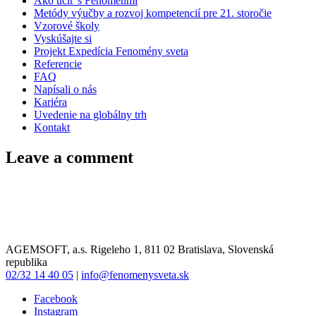
Ako učiť s Fenoménmi
Metódy výučby a rozvoj kompetencií pre 21. storočie
Vzorové školy
Vyskúšajte si
Projekt Expedícia Fenomény sveta
Referencie
FAQ
Napísali o nás
Kariéra
Uvedenie na globálny trh
Kontakt
Leave a comment
AGEMSOFT, a.s. Rigeleho 1, 811 02 Bratislava, Slovenská
republika
02/32 14 40 05
|
info@fenomenysveta.sk
Facebook
Instagram