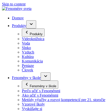
Skip to content
Domov
Produkty
Produkty
Videoknižnica
Voda
Slnko
Vzduch
Kultúra
Komunikácia
Peniaze
Človek
Fenomény v škole
Fenomény v škole
Prečo učiť s Fenoménmi
Ako učiť s Fenoménmi
Metódy výučby a rozvoj kompetencií pre 21. storočie
Vzorové školy
Vyskúšajte si