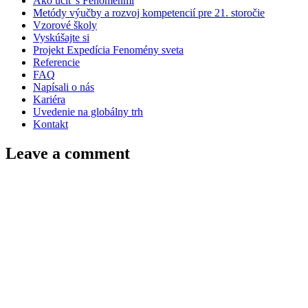
Ako učiť s Fenoménmi
Metódy výučby a rozvoj kompetencií pre 21. storočie
Vzorové školy
Vyskúšajte si
Projekt Expedícia Fenomény sveta
Referencie
FAQ
Napísali o nás
Kariéra
Uvedenie na globálny trh
Kontakt
Leave a comment