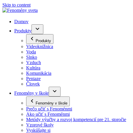
Skip to content
Domov
Produkty
Produkty
Videoknižnica
Voda
Slnko
Vzduch
Kultúra
Komunikácia
Peniaze
Človek
Fenomény v škole
Fenomény v škole
Prečo učiť s Fenoménmi
Ako učiť s Fenoménmi
Metódy výučby a rozvoj kompetencií pre 21. storočie
Vzorové školy
Vyskúšajte si