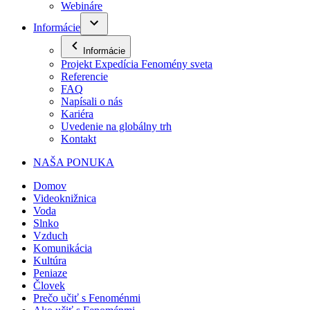
Webináre
Informácie
Informácie
Projekt Expedícia Fenomény sveta
Referencie
FAQ
Napísali o nás
Kariéra
Uvedenie na globálny trh
Kontakt
NAŠA PONUKA
Domov
Videoknižnica
Voda
Slnko
Vzduch
Komunikácia
Kultúra
Peniaze
Človek
Prečo učiť s Fenoménmi