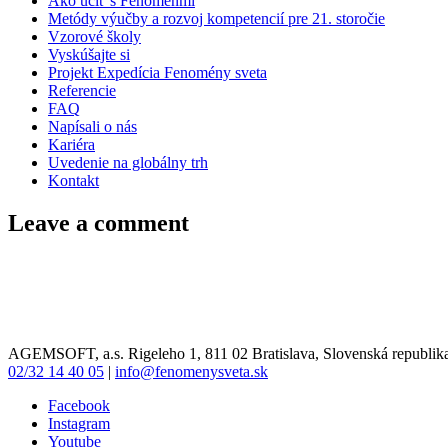
Ako učiť s Fenoménmi
Metódy výučby a rozvoj kompetencií pre 21. storočie
Vzorové školy
Vyskúšajte si
Projekt Expedícia Fenomény sveta
Referencie
FAQ
Napísali o nás
Kariéra
Uvedenie na globálny trh
Kontakt
Leave a comment
AGEMSOFT, a.s. Rigeleho 1, 811 02 Bratislava, Slovenská republik
02/32 14 40 05
|
info@fenomenysveta.sk
Facebook
Instagram
Youtube