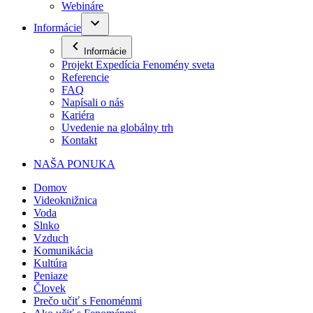
Webináre
Informácie
Informácie
Projekt Expedícia Fenomény sveta
Referencie
FAQ
Napísali o nás
Kariéra
Uvedenie na globálny trh
Kontakt
NAŠA PONUKA
Domov
Videoknižnica
Voda
Slnko
Vzduch
Komunikácia
Kultúra
Peniaze
Človek
Prečo učiť s Fenoménmi