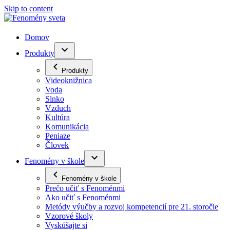
Skip to content
Domov
Produkty
Produkty
Videoknižnica
Voda
Slnko
Vzduch
Kultúra
Komunikácia
Peniaze
Človek
Fenomény v škole
Fenomény v škole
Prečo učiť s Fenoménmi
Ako učiť s Fenoménmi
Metódy výučby a rozvoj kompetencií pre 21. storočie
Vzorové školy
Vyskúšajte si