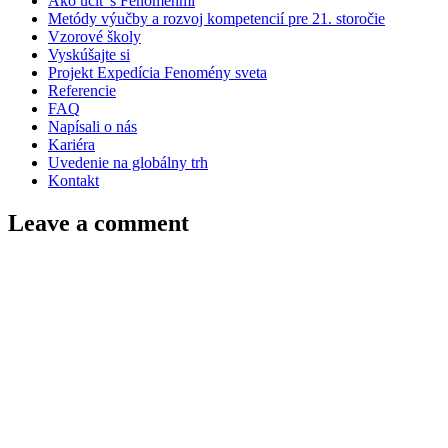
Ako učiť s Fenoménmi
Metódy výučby a rozvoj kompetencií pre 21. storočie
Vzorové školy
Vyskúšajte si
Projekt Expedícia Fenomény sveta
Referencie
FAQ
Napísali o nás
Kariéra
Uvedenie na globálny trh
Kontakt
Leave a comment