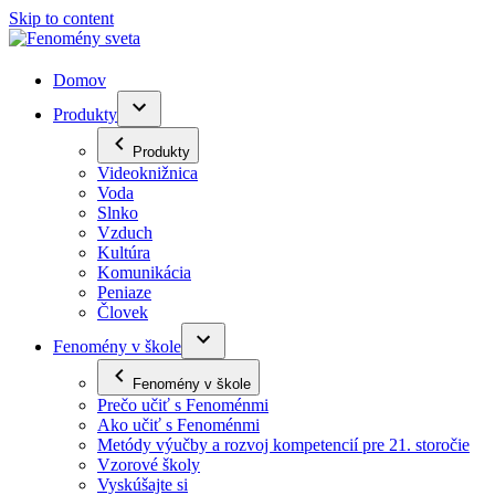
Skip to content
Domov
Produkty
Produkty
Videoknižnica
Voda
Slnko
Vzduch
Kultúra
Komunikácia
Peniaze
Človek
Fenomény v škole
Fenomény v škole
Prečo učiť s Fenoménmi
Ako učiť s Fenoménmi
Metódy výučby a rozvoj kompetencií pre 21. storočie
Vzorové školy
Vyskúšajte si