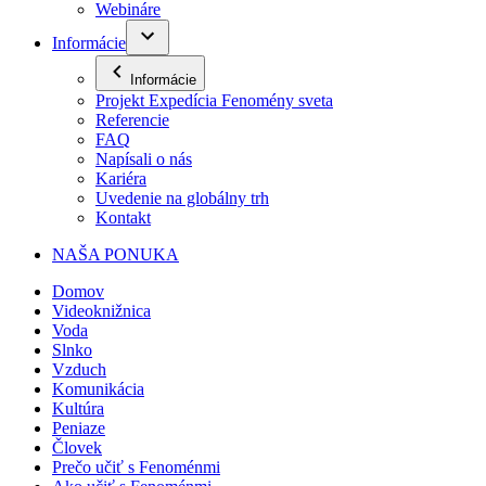
Webináre
Informácie
Informácie
Projekt Expedícia Fenomény sveta
Referencie
FAQ
Napísali o nás
Kariéra
Uvedenie na globálny trh
Kontakt
NAŠA PONUKA
Domov
Videoknižnica
Voda
Slnko
Vzduch
Komunikácia
Kultúra
Peniaze
Človek
Prečo učiť s Fenoménmi