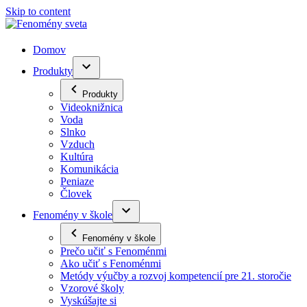
Skip to content
Domov
Produkty
Produkty
Videoknižnica
Voda
Slnko
Vzduch
Kultúra
Komunikácia
Peniaze
Človek
Fenomény v škole
Fenomény v škole
Prečo učiť s Fenoménmi
Ako učiť s Fenoménmi
Metódy výučby a rozvoj kompetencií pre 21. storočie
Vzorové školy
Vyskúšajte si