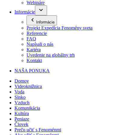
Webináre
Informácie
Informácie
Projekt Expedícia Fenomény sveta
Referencie
FAQ
Napísali o nás
Kariéra
Uvedenie na globálny trh
Kontakt
NAŠA PONUKA
Domov
Videoknižnica
Voda
Slnko
Vzduch
Komunikácia
Kultúra
Peniaze
Človek
Prečo učiť s Fenoménmi