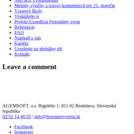
Ako učiť s Fenoménmi
Metódy výučby a rozvoj kompetencií pre 21. storočie
Vzorové školy
Vyskúšajte si
Projekt Expedícia Fenomény sveta
Referencie
FAQ
Napísali o nás
Kariéra
Uvedenie na globálny trh
Kontakt
Leave a comment
AGEMSOFT, a.s. Rigeleho 1, 811 02 Bratislava, Slovenská
republika
02/32 14 40 05
|
info@fenomenysveta.sk
Facebook
Instagram