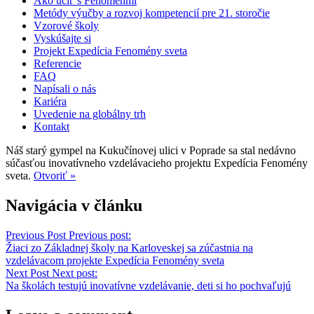
Ako učiť s Fenoménmi
Metódy výučby a rozvoj kompetencií pre 21. storočie
Vzorové školy
Vyskúšajte si
Projekt Expedícia Fenomény sveta
Referencie
FAQ
Napísali o nás
Kariéra
Uvedenie na globálny trh
Kontakt
Náš starý gympel na Kukučínovej ulici v Poprade sa stal nedávno
súčasťou inovatívneho vzdelávacieho projektu Expedícia Fenomény
sveta.
Otvoriť »
Navigácia v článku
Previous Post
Previous post:
Žiaci zo Základnej školy na Karloveskej sa zúčastnia na
vzdelávacom projekte Expedícia Fenomény sveta
Next Post
Next post:
Na školách testujú inovatívne vzdelávanie, deti si ho pochvaľujú