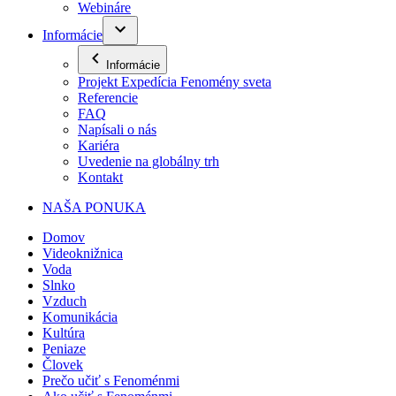
Webináre
Informácie
Informácie
Projekt Expedícia Fenomény sveta
Referencie
FAQ
Napísali o nás
Kariéra
Uvedenie na globálny trh
Kontakt
NAŠA PONUKA
Domov
Videoknižnica
Voda
Slnko
Vzduch
Komunikácia
Kultúra
Peniaze
Človek
Prečo učiť s Fenoménmi