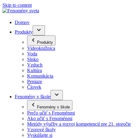
Skip to content
Domov
Produkty
Produkty
Videoknižnica
Voda
Slnko
Vzduch
Kultúra
Komunikácia
Peniaze
Človek
Fenomény v škole
Fenomény v škole
Prečo učiť s Fenoménmi
Ako učiť s Fenoménmi
Metódy výučby a rozvoj kompetencií pre 21. storočie
Vzorové školy
Vyskúšajte si