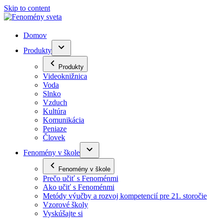
Skip to content
Domov
Produkty
Produkty
Videoknižnica
Voda
Slnko
Vzduch
Kultúra
Komunikácia
Peniaze
Človek
Fenomény v škole
Fenomény v škole
Prečo učiť s Fenoménmi
Ako učiť s Fenoménmi
Metódy výučby a rozvoj kompetencií pre 21. storočie
Vzorové školy
Vyskúšajte si