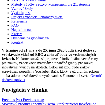
Ako učiť s Fenoménmi
Metódy výučby a rozvoj kompetencií pre 21. storočie
Vzorové školy
Vyskúšajte si
Projekt Expedícia Fenomény sveta
Referencie
FAQ
Napísali o nás
Kariéra
Uvedenie na globálny trh
Kontakt
V termíne od 21. mája do 25. júna 2020 budú žiaci sledovať
vzdelávacie videá od BBC a zbierať body vo vedomostných
kvízoch.
Na konci súťaže sú pripravené individuálne vecné ceny
pre žiakov, vzdelávacie materiály a finančné granty pre rozvoj
inovatívnej výučby na školách. Celou súťažou bude žiakov
sprevádzať populárny YouTuber Bača, ktorý je už druhým rokom
ambasádorom zážitkového vyučovania s Fenoménmi sveta.
Otvoriť
tlačovú správu»
Navigácia v článku
Previous Post
Previous post:
Slovenský produkt Fenomény sveta, ktorý priniesol inováciu do