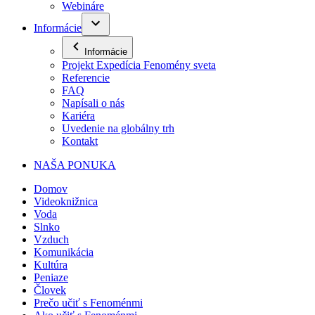
Webináre
Informácie
Informácie
Projekt Expedícia Fenomény sveta
Referencie
FAQ
Napísali o nás
Kariéra
Uvedenie na globálny trh
Kontakt
NAŠA PONUKA
Domov
Videoknižnica
Voda
Slnko
Vzduch
Komunikácia
Kultúra
Peniaze
Človek
Prečo učiť s Fenoménmi